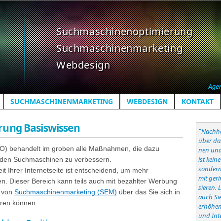
Suchmaschinenoptimierung
Suchmaschinenmarketing
Webdesign
SUCHMASCHINENMARKETING
WEBDESIGN
KONTAKT
ung Basiswissen
"
Nachha
über da
O) behandelt im groben alle Maßnahmen, die dazu
nen und
ist kei
in den Suchmaschinen zu verbessern.
sondern 
it Ihrer Internetseite ist entscheidend, um mehr
mit ger
ken. Dieser Bereich kann teils auch mit bezahlter Werbung
sieren. 
r von
Suchmaschinenmarketing (SEM)
über das Sie sich in
auch Si
eren können.
erhöhen
und Int