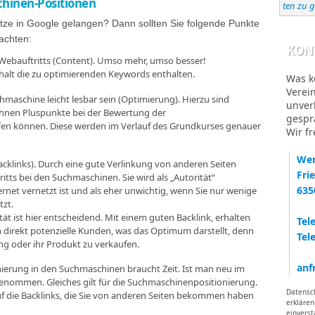
hinen-Positionen
ten zu 
ätze in Google gelangen? Dann sollten Sie folgende Punkte
achten:
KON
m Webauftritts (Content). Umso mehr, umso besser!
Inhalt die zu optimierenden Keywords enthalten.
Was k
Verei
uchmaschine leicht lesbar sein (Optimierung). Hierzu sind
unver
Ihnen Pluspunkte bei der Bewertung der
gespr
en können. Diese werden im Verlauf des Grundkurses genauer
Wir f
Wer
acklinks). Durch eine gute Verlinkung von anderen Seiten
Fri
itts bei den Suchmaschinen. Sie wird als „Autorität“
635
ernet vernetzt ist und als eher unwichtig, wenn Sie nur wenige
tzt.
lität ist hier entscheidend. Mit einem guten Backlink, erhalten
Tel
h direkt potenzielle Kunden, was das Optimum darstellt, denn
Tel
stung oder ihr Produkt zu verkaufen.
anf
onierung in den Suchmaschinen braucht Zeit. Ist man neu im
genommen. Gleiches gilt für die Suchmaschinenpositionierung.
Datensc
auf die Backlinks, die Sie von anderen Seiten bekommen haben
erklären
einvers