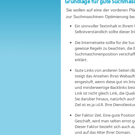
Grundlage für gute Suchmasc
Sie wollen auf eine der vorderen Pl
zur Suchmaschinen Optimierung be
Ein sinnvoller Textinhalt in Ihre
Selbstverständlich sollte dieser 
Die Internetseite sollte für die S
gewisse Regeln zu beachten, die 
Suchmaschinenposition verschaff
erklärt.
Gute Links von anderen Seiten (B
steigt das Ansehen Ihres Webauftr
eingestuft, wenn diese gut im Int
und minderwertige Backlinks besi
Link ist nicht gleich Link, die Qua
Sie darüber hinaus, natürlich auc
Ziel ist es ja i.d.R. Ihre Dienstlei
Der Faktor Zeit. Eine gute Positi
Geschäft, wird man selten ernst 
Dieser Faktor bezieht sich auch 
und auf das Alter Ihrer Domain.