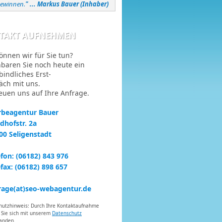
gewinnen.
" ... Markus Bauer (Inhaber)
TAKT AUFNEHMEN
önnen wir für Sie tun?
nbaren Sie noch heute ein
bindliches Erst-
äch mit uns.
reuen uns auf Ihre Anfrage.
beagentur Bauer
edhofstr. 2a
00 Seligenstadt
efon: (06182) 843 976
efax: (06182) 898 657
rage(at)seo-webagentur.de
hutzhinweis: Durch Ihre Kontaktaufnahme
 Sie sich mit unserem
Datenschutz
tanden.