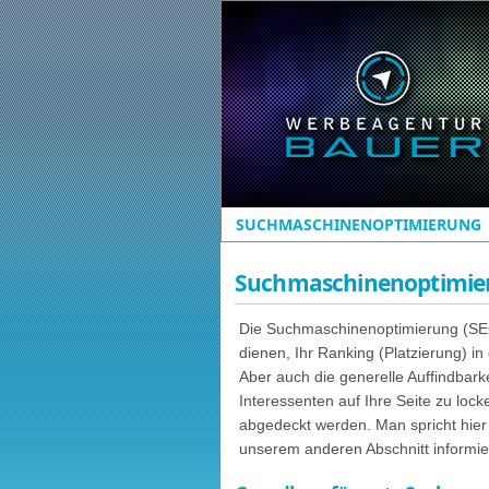
SUCHMASCHINENOPTIMIERUNG
Suchmaschinenoptimier
Die Suchmaschinenoptimierung (SE
dienen, Ihr Ranking (Platzierung) 
Aber auch die generelle Auffindbarke
Interessenten auf Ihre Seite zu loc
abgedeckt werden. Man spricht hie
unserem anderen Abschnitt informi