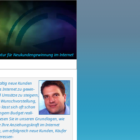
ltig neue Kunden
s Internet zu gewin-
 Umsätze zu steigern,
ne Wunschvorstellung,
lässt sich oft schon
ingem Budget reali-
Lesen Sie in unseren Grundlagen, wie
e Ihre Anziehungskraft im Internet
, um erfolgreich neue Kunden, Käufer
eressen-